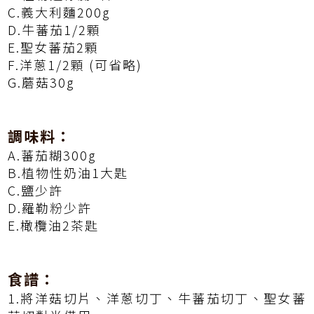
C.義大利麵200g
D.牛蕃茄1/2顆
E.聖女蕃茄2顆
F.洋蔥1/2顆 (可省略)
G.蘑菇30g
調味料：
A.蕃茄糊300g
B.植物性奶油1大匙
C.鹽少許
D.羅勒粉少許
E.橄欖油2茶匙
食譜：
1.將洋菇切片、洋蔥切丁、牛蕃茄切丁、聖女蕃