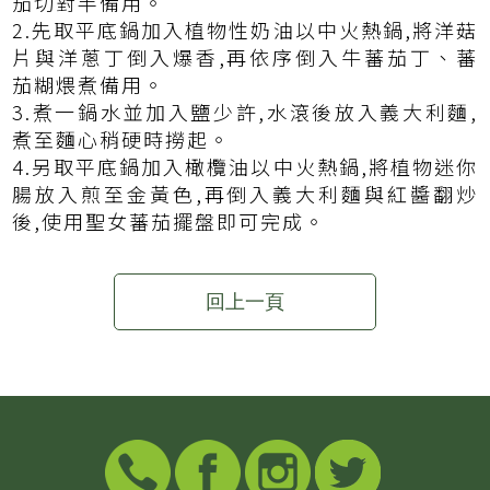
茄切對半備用。
2.先取平底鍋加入植物性奶油以中火熱鍋,將洋菇
片與洋蔥丁倒入爆香,再依序倒入牛蕃茄丁、蕃
茄糊煨煮備用。
3.煮一鍋水並加入鹽少許,水滾後放入義大利麵,
煮至麵心稍硬時撈起。
4.另取平底鍋加入橄欖油以中火熱鍋,將植物迷你
腸放入煎至金黃色,再倒入義大利麵與紅醬翻炒
後,使用聖女蕃茄擺盤即可完成。
回上一頁